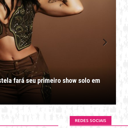
Next
tela fará seu primeiro show solo em
de, celebra a riqueza da música
raujo será atração do 33º POA em
ro promissor
REDES SOCIAIS